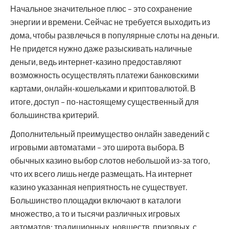
Начальное значительное плюс – это сохранение
энергии и времени. Сейчас не требуется выходить из
дома, чтобы развлечься в популярные слоты на деньги.
Не придется нужно даже разыскивать наличные
деньги, ведь интернет-казино предоставляют
возможность осуществлять платежи банковскими
картами, онлайн-кошельками и криптовалютой. В
итоге, доступ – по-настоящему существенный для
большинства критерий.
Дополнительный преимущество онлайн заведений с
игровыми автоматами – это широта выбора. В
обычных казино выбор слотов небольшой из-за того,
что их всего лишь негде размещать. На интернет
казино указанная неприятность не существует.
Большинство площадки включают в каталоги
множество, а то и тысячи различных игровых
автоматов: традиционных, новшеств, призовых, с