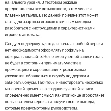
начального уровня. В тестовом режиме
предоставлены все возможности, в том числе и
платежная таблица. По данной причине этот может
стать для азартных игроков отличным методом
разобраться с инструкциями и характеристиками
игрового автомата.
Следует подчеркнуть, что для начала пробной версии
нет необходимости оформлять профиль на
официальном сайте. Но не имея учетной записи гость
не будет в состоянии принимать участие в
промоакциях и соревнованиях, розыгрышах
джекпотов, обращаться в службу поддержки и
забирать бонусы. Так чтобы инвестировать несколько
мгновений времени на создание учетной записи
определенно имеет смысл. Как итог конце игрок станет
пользователем сервиса и получит все те выгоды,
которые предусмотрены руководством.