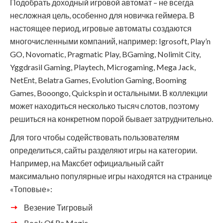
Подобрать доходный игровой автомат – не всегда
несложная цель, особенно для новичка геймера. В
настоящее период, игровые автоматы создаются
многочисленными компаний, например: Igrosoft, Play’n
GO, Novomatic, Pragmatic Play, BGaming, Nolimit City,
Yggdrasil Gaming, Playtech, Microgaming, Mega Jack,
NetEnt, Belatra Games, Evolution Gaming, Booming
Games, Booongo, Quickspin и остальными. В коллекции
может находиться несколько тысяч слотов, поэтому
решиться на конкретном порой бывает затруднительно.
Для того чтобы содействовать пользователям
определиться, сайты разделяют игры на категории.
Например, на Максбет официальный сайт
максимально популярные игры находятся на странице
«Топовые»:
Везение Тигровый
Book Of Ra Magic