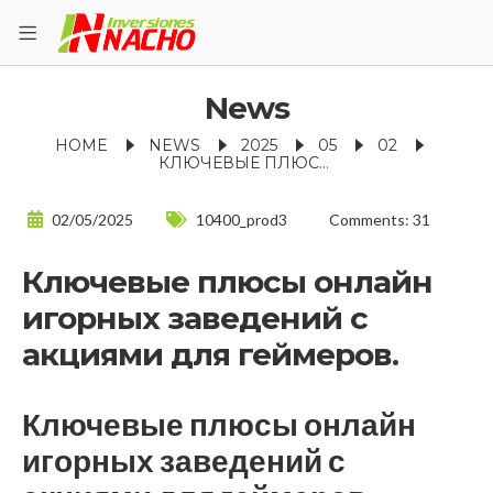
News
HOME
NEWS
2025
05
02
КЛЮЧЕВЫЕ ПЛЮСЫ ОНЛАЙН ИГОРНЫХ ЗАВЕДЕНИЙ С АКЦИЯМИ ДЛЯ ГЕЙМЕРОВ.
02/05/2025
10400_prod3
Comments: 31
Ключевые плюсы онлайн
игорных заведений с
акциями для геймеров.
Ключевые плюсы онлайн
игорных заведений с