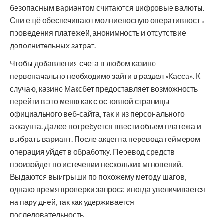
безопасным вариантом считаются цифровые валюты.
Они ещё обеспечивают молниеносную оперативность
проведения платежей, анонимность и отсутствие
дополнительных затрат.
Чтобы добавления счета в любом казино
первоначально необходимо зайти в раздел «Касса». К
случаю, казино Максбет предоставляет возможность
перейти в это меню как с основной страницы
официального веб-сайта, так и из персонального
аккаунта. Далее потребуется ввести объем платежа и
выбрать вариант. После акцепта перевода геймером
операция уйдет в обработку. Перевод средств
произойдет по истечении нескольких мгновений.
Выдаются выигрыши по похожему методу шагов,
однако время проверки запроса иногда увеличивается
на пару дней, так как удерживается
последовательность.