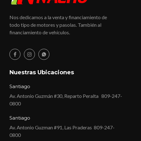
Nos dedicamos a la venta y financiamiento de
todo tipo de motores y pasolas. También al
financiamiento de vehículos.
Nuestras Ubicaciones
Santiago
Av. Antonio Guzmán #30, Reparto Peralta
809-247-
0800
Santiago
Av. Antonio Guzman #91, Las Praderas
809-247-
0800