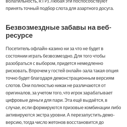
волатильность, RTP). Любая эти поспособствуют
принять точный подбор слота для азартного досуга.
Безвозмездные забавы на веб-
ресурсе
Посетитель офлайн-казино ни за что не будет в
состоянии играть безвозмездно. Для того чтобы
разобраться с выбором, придется немедленно
рисковать. Впрочем у гостей онлайн-зала такая опция
точно будет благодаря демонстрационным версиям
слотов. Они полностью никак не различаются от
оригиналов, за учетом того, что игрок зарабатывает
цифровые деньги для пари. Эта ещё выдаётся, в
случае, если формируются призовые комбинации либо
активируются экстра уровни. А перезапустить демо-
версию, тогда число жетонов восстановится до