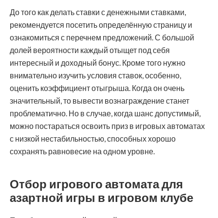
До того как делать ставки с денежными ставками,
рекомендуется посетить определённую страницу и
ознакомиться с перечнем предложений. С большой
долей вероятности каждый отыщет под себя
интересный и доходный бонус. Кроме того нужно
внимательно изучить условия ставок, особенно,
оценить коэффициент отыгрыша. Когда он очень
значительный, то вывести вознаграждение станет
проблематично. Но в случае, когда шанс допустимый,
можно постараться освоить приз в игровых автоматах
с низкой нестабильностью, способных хорошо
сохранять равновесие на одном уровне.
Отбор игрового автомата для
азартной игры в игровом клубе