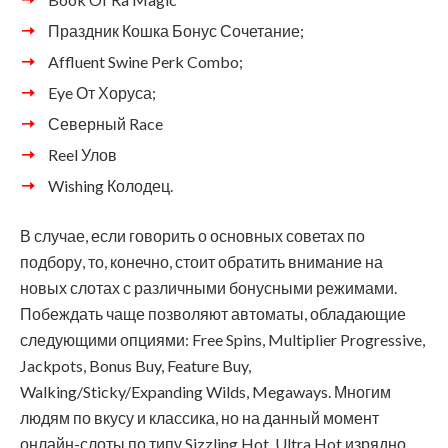
Праздник Кошка Бонус Сочетание;
Affluent Swine Perk Combo;
Eye От Хоруса;
Северный Race
Reel Улов
Wishing Колодец.
В случае, если говорить о основных советах по
подбору, то, конечно, стоит обратить внимание на
новых слотах с различными бонусными режимами.
Побеждать чаще позволяют автоматы, обладающие
следующими опциями: Free Spins, Multiplier Progressive,
Jackpots, Bonus Buy, Feature Buy,
Walking/Sticky/Expanding Wilds, Megaways. Многим
людям по вкусу и классика, но на данный момент
онлайн-слоты по типу Sizzling Hot, Ultra Hot изрядно