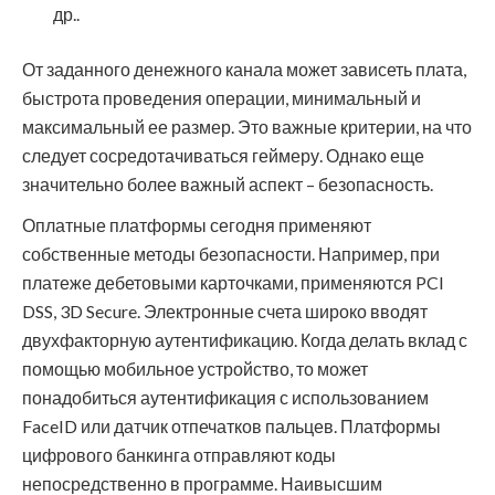
др..
От заданного денежного канала может зависеть плата,
быстрота проведения операции, минимальный и
максимальный ее размер. Это важные критерии, на что
следует сосредотачиваться геймеру. Однако еще
значительно более важный аспект – безопасность.
Оплатные платформы сегодня применяют
собственные методы безопасности. Например, при
платеже дебетовыми карточками, применяются PCI
DSS, 3D Secure. Электронные счета широко вводят
двухфакторную аутентификацию. Когда делать вклад с
помощью мобильное устройство, то может
понадобиться аутентификация с использованием
FaceID или датчик отпечатков пальцев. Платформы
цифрового банкинга отправляют коды
непосредственно в программе. Наивысшим