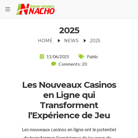
2025
HOME
NEWS
2025
11/06/2025
Pablic
Comments: 20
Les Nouveaux Casinos
en Ligne qui
Transforment
l’Expérience de Jeu
Les nouveaux casinos en ligne ont le potentiel
de transformer l’expérience de jeu pour de…