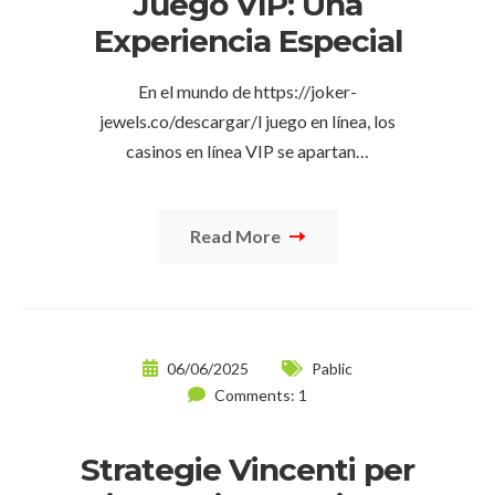
Juego VIP: Una
Experiencia Especial
En el mundo de https://joker-
jewels.co/descargar/l juego en línea, los
casinos en línea VIP se apartan…
Read More
06/06/2025
Pablic
Comments: 1
Strategie Vincenti per