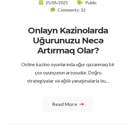
25/05/2025
Public
Comments: 32
Onlayn Kazinolarda
Uğurunuzu Necə
Artırmaq Olar?
Online kazino oyunlarında uğur qazanmaq bir
çox oyunçunun arzusudur. Doğru
strategiyalar və ağıllı yanaşmalarla bu…
Read More