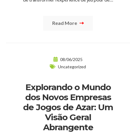
Read More
08/06/2025
Uncategorized
Explorando o Mundo
dos Novos Empresas
de Jogos de Azar: Um
Visão Geral
Abrangente