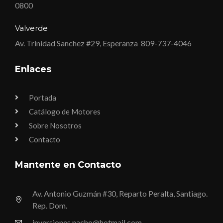
0800
Valverde
Av. Trinidad Sanchez #29, Esperanza
809-737-4046
Enlaces
Portada
Catálogo de Motores
Sobre Nosotros
Contacto
Mantente en Contacto
Av. Antonio Guzmán #30, Reparto Peralta, Santiago.
Rep. Dom.
inversiones.nacho@hotmail.com