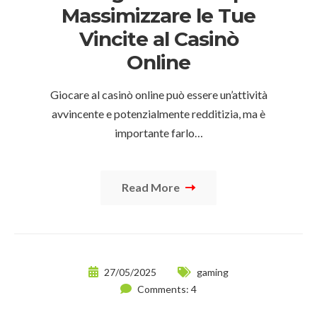
Massimizzare le Tue
Vincite al Casinò
Online
Giocare al casinò online può essere un’attività
avvincente e potenzialmente redditizia, ma è
importante farlo…
Read More
27/05/2025
gaming
Comments: 4