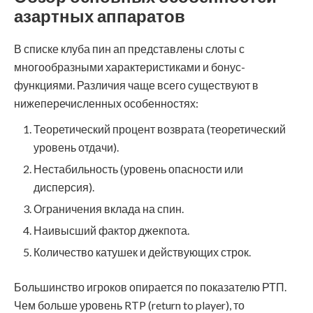
азартных аппаратов
В списке клуба пин ап представлены слоты с
многообразными характеристиками и бонус-
функциями. Различия чаще всего существуют в
нижеперечисленных особенностях:
Теоретический процент возврата (теоретический
уровень отдачи).
Нестабильность (уровень опасности или
дисперсия).
Ограничения вклада на спин.
Наивысший фактор джекпота.
Количество катушек и действующих строк.
Большинство игроков опирается по показателю РТП.
Чем больше уровень RTP (return to player), то