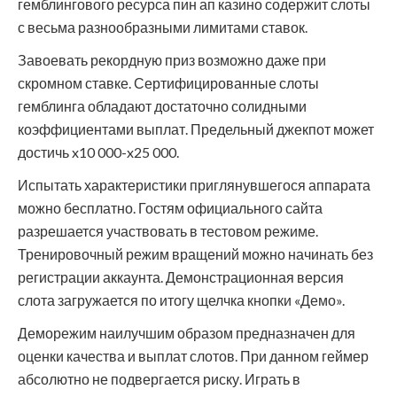
гемблингового ресурса пин ап казино содержит слоты
с весьма разнообразными лимитами ставок.
Завоевать рекордную приз возможно даже при
скромном ставке. Сертифицированные слоты
гемблинга обладают достаточно солидными
коэффициентами выплат. Предельный джекпот может
достичь x10 000-x25 000.
Испытать характеристики приглянувшегося аппарата
можно бесплатно. Гостям официального сайта
разрешается участвовать в тестовом режиме.
Тренировочный режим вращений можно начинать без
регистрации аккаунта. Демонстрационная версия
слота загружается по итогу щелчка кнопки «Демо».
Деморежим наилучшим образом предназначен для
оценки качества и выплат слотов. При данном геймер
абсолютно не подвергается риску. Играть в