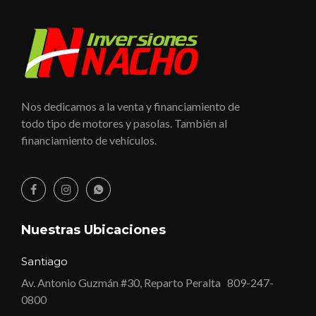
Nos dedicamos a la venta y financiamiento de
todo tipo de motores y pasolas. También al
financiamiento de vehículos.
Nuestras Ubicaciones
Santiago
Av. Antonio Guzmán #30, Reparto Peralta
809-247-
0800