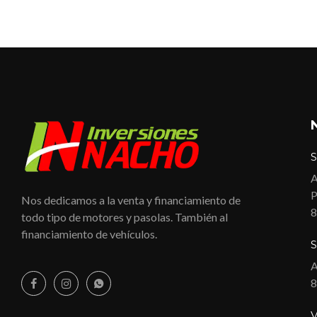
S
A
P
Nos dedicamos a la venta y financiamiento de
8
todo tipo de motores y pasolas. También al
financiamiento de vehículos.
S
A
8
V