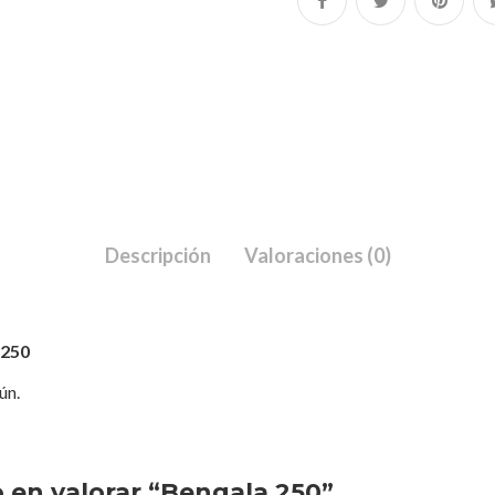
Descripción
Valoraciones (0)
 250
ún.
o en valorar “Bengala 250”