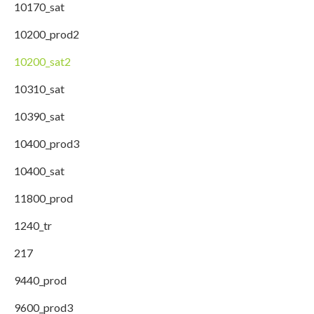
10170_sat
10200_prod2
10200_sat2
10310_sat
10390_sat
10400_prod3
10400_sat
11800_prod
1240_tr
217
9440_prod
9600_prod3