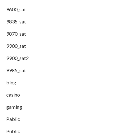
9600_sat
9835_sat
9870_sat
9900_sat
9900_sat2
9985_sat
blog
casino
gaming
Pablic
Public