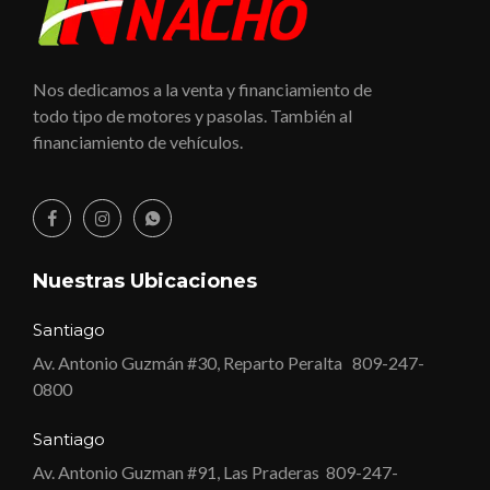
Nos dedicamos a la venta y financiamiento de
todo tipo de motores y pasolas. También al
financiamiento de vehículos.
Nuestras Ubicaciones
Santiago
Av. Antonio Guzmán #30, Reparto Peralta
809-247-
0800
Santiago
Av. Antonio Guzman #91, Las Praderas
809-247-