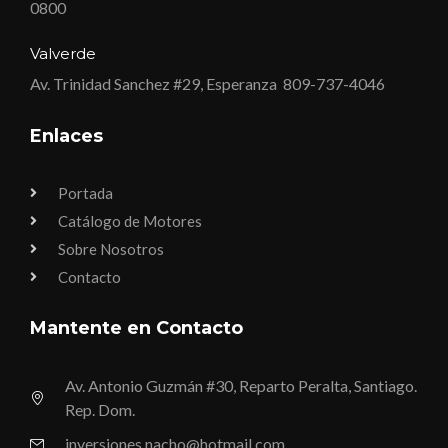
0800
Valverde
Av. Trinidad Sanchez #29, Esperanza
809-737-4046
Enlaces
Portada
Catálogo de Motores
Sobre Nosotros
Contacto
Mantente en Contacto
Av. Antonio Guzmán #30, Reparto Peralta, Santiago.
Rep. Dom.
inversiones.nacho@hotmail.com