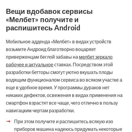
Вещи вдобавок сервисы
«Мелбет» получите и
распишитесь Android
Мобильное адденда «Мелбет» в видах устройств
возьмите Андроид благотворно воцаряет
приверженцам беглой забавы на
мелбет зеркало
рабочее и актуальное
ставках. Посредством этой
разработки бетторы смогут уютно вкушать плоды
водящим функционалом сервиса во всяком участке а
еще в удобное время. У программы дураков нет
никаких дефектов, освежения в видах применения на
смартфон взрастят все чаще, чего отлично в пользу
навигацким чертам разработки.
При этом получите и распишитесь всякую изо
приборов машина надеюсь придумать некоторые