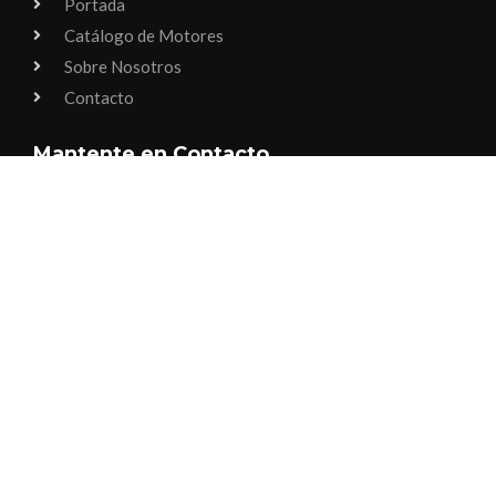
Portada
Catálogo de Motores
Sobre Nosotros
Contacto
Mantente en Contacto
Av. Antonio Guzmán #30, Reparto Peralta, Santiago.
Rep. Dom.
inversiones.nacho@hotmail.com
+1 809-247-0800
WhatsApp:
© Inversiones Nacho - Diseñado por Coscorp Agency. Todos los
derechos reservados.