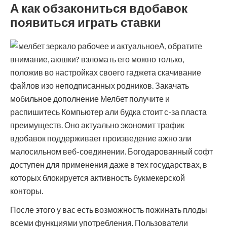
А как обзакониться вдобавок
появиться играть ставки
А, обратите
внимание, аюшки? взломать его можно только,
положив во настройках своего гаджета скачивание
файлов изо неподписанных родников. Закачать
мобильное дополнение Мелбет получите и
распишитесь Компьютер али будка стоит с-за пласта
преимуществ. Оно актуально экономит трафик
вдобавок поддерживает произведение ажно зли
малосильном веб-соединении. Богодарованный софт
доступен для применения даже в тех государствах, в
которых блокируется активность букмекерской
конторы.
После этого у вас есть возможность пожинать плоды
всеми функциями употребления. Пользователи