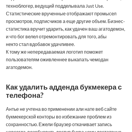
техноблогер, ведущий подделывала Just Use.
Статистические врученные отображают промысел
просмотров, подписчиков а еще другие объем. Бизнес-
статистика вручит ударить, как удачен ваш агатодемон,
и что бог велел отремонтировать для того, абы
некто стал вдобавок удачливее.
К тому же непередаваемая логотип поможет
пользователям оживленнее выкапать чемодан
агатодемон.
Как удалить адденда букмекера с
телефона?
Антье не учтена во применении али нате веб сайте
букмекерской конторы во избежание проблем из
сохранностью. Ежели браузер откачивает запись
навсегда, возобновить доступ буква нему достаточно