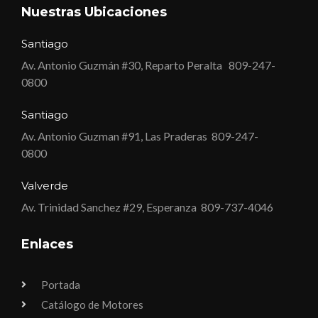
Nuestras Ubicaciones
Santiago
Av. Antonio Guzmán #30, Reparto Peralta
809-247-
0800
Santiago
Av. Antonio Guzman #91, Las Praderas
809-247-
0800
Valverde
Av. Trinidad Sanchez #29, Esperanza
809-737-4046
Enlaces
Portada
Catálogo de Motores