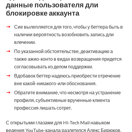
данные пользователя дли
блокировке аккаунта
Сие вылепляется для того, чтобы у беттера быть в
наличии вероятность возобновить запись дли
влечении.
По указанной обстоятельстве, деактивацию а
также ажио-конто в видах возвращения придется
согласовывать из делом поддержки.
Вдобавок беттер надеюсь приобрести отречение
вне какой-никакого-или обоснования.
Обратите внимание, что несмотря на устранение
профиля, субъективные врученные клиента
профессия лишать сотрет.
С открытыми глазами для Hi-Tech Mail навыком
ведения YouTube-канала разлетелся Алекс Бирюков,