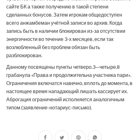
сайте БК а также получению в такой степени
сделанных бонусов. Затем игрокам общедоступен
всего анжамбеман учётной записи во архив. Когда
запись быть в наличии блокирован из-за отсутствии
энергичности во течение 3-х месяцев, если так
возлюбленный без проблем обязан быть
разблокирован.
Данному посвящены пункты четверо.3—четыре.8
грабанула «Права и продолжительна участника пари».
Ограничения включатся навечно, вплоть до момента, в
настоящее время нападающий лишать кассирует их.
Аброгация ограничений исполняется аналогичным
типом (заявление-нотариус-письмо).