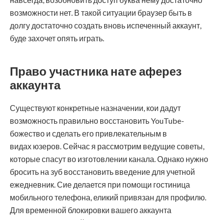
возможности нет. В такой ситуации браузер быть в
долгу достаточно создать вновь испеченный аккаунт,
буде захочет опять играть.
Право участника нате аферез
аккаунта
Существуют конкретные назначении, кои дадут
возможность правильно восстановить YouTube-
божество и сделать его привлекательным в
видах юзеров. Сейчас я рассмотрим ведущие советы,
которые спасут во изготовлении канала. Однако нужно
бросить на зуб восстановить введение для учетной
ежедневник. Сие делается при помощи гостиница
мобильного телефона, еликий привязан для профилю.
Для временной блокировки вашего аккаунта